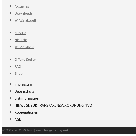
Aktuelles
Downloads
WIASS aktuell
Service
Historie
WIASS Sozial
Offene Stellen
FAQ
Shop
Impressum
Datenschutz
Erstinformation
HINWEISE ZUR TRANSPARENZVERORDNUNG (TVO)
Kooperationen
AGB
© 2017-2021 WIASS | webdesign: stilagent