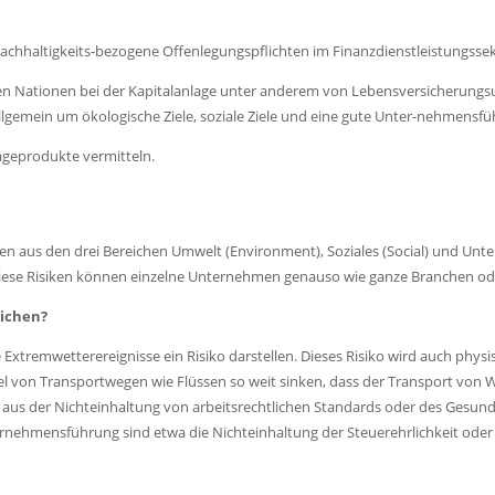
achhaltigkeits-bezogene Offenlegungspflichten im Finanzdienstleistungss
einten Nationen bei der Kapitalanlage unter anderem von Lebensversicherung
lgemein um ökologische Ziele, soziale Ziele und eine gute Unter-nehmensf
ageprodukte vermitteln.
ngen aus den drei Bereichen Umwelt (Environment), Soziales (Social) und U
Diese Risiken können einzelne Unternehmen genauso wie ganze Branchen od
eichen?
xtremwetterereignisse ein Risiko darstellen. Dieses Risiko wird auch physis
 von Transportwegen wie Flüssen so weit sinken, dass der Transport von 
l aus der Nichteinhaltung von arbeitsrechtlichen Standards oder des Gesun
ternehmensführung sind etwa die Nichteinhaltung der Steuerehrlichkeit ode