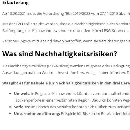
Erläuterung
Ab 10.03.2021 muss die Verordnung (EU) 2019/2088 vom 27.11.2019 über n
Mit der TVO soll erreicht werden, dass die Nachhaltigkeitsziele der Ver
Bekämpfung des Klimawandels, sondern unter dem Kürzel ESG-Kriterien al
Versicherungsvermittler sind davon betroffen, wenn sie Versicherungsanl
Was sind Nachhaltigkeitsrisiken?
Als Nachhaltigkeitsrisiken (ESG-Risiken) werden Ereignisse oder Bedingu
Auswirkungen auf den Wert der Investition bzw. Anlage haben könnten. 
Was gibt es für Beispiele für Nachhaltigkeitsrisiken in den drei Ber
Umwelt
: In Folge des Klimawandels könnten vermehrt auftretende E
Trockenperiode in einer bestimmten Region. Dadurch könnten Pegel
Soziales:
Im Bereich des Sozialen könnten sich Risiken zum Beispie
Unternehmensführung:
Beispiele für Risiken im Bereich der Un