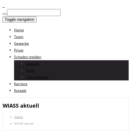
Toggle navigation
Home
Team
Gewerbe
Privat
Schaden melden
Gewerbe
Privat
Claim-Manager
Karriere
Kontakt
WIASS aktuell
Home
WIASS aktuell